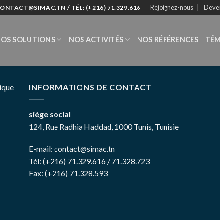
Rejoignez-nous
Deven
CONTACT@SIMAC.TN / TÉL: (+216) 71.329.616
OS SOLUTIONS
NOS ACTIVITÉS
NOS RÉFÉRENCES
TÉM
ique
INFORMATIONS DE CONTACT
siège social
124, Rue Radhia Haddad, 1000 Tunis, Tunisie
E-mail:
contact@simac.tn
Tél: (+216) 71.329.616 / 71.328.723
Fax: (+216) 71.328.593