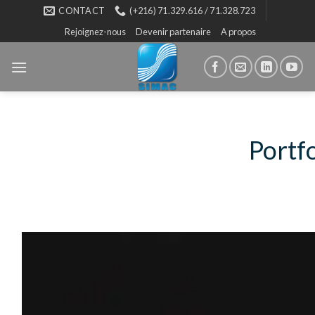
Skip
CONTACT
(+216) 71.329.616 / 71.328.723
to
Rejoignez-nous
Devenir partenaire
A propos
content
Portf