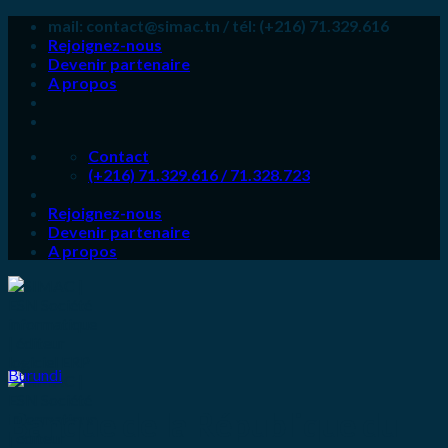
Skip
mail: contact@simac.tn / tél: (+216) 71.329.616
to
Rejoignez-nous
content
Devenir partenaire
A propos
Contact
(+216) 71.329.616 / 71.328.723
Rejoignez-nous
Devenir partenaire
A propos
Burundi
Banque de la République du