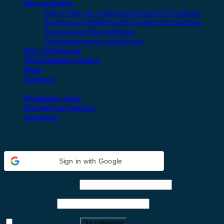
Nos activités
Élaboration du schéma directeur informatique
Assistance à Maîtrise d’Ouvrage Informatique
Recensement Biométrique
Développements spécifiques
Nos références
Témoignages clients
Blog
Contact
Rejoignez-nous
Devenir partenaire
A propos
Se connecter
Sign in with Google
Identifiant ou e-mail
*
Mot de passe
*
Se souvenir de moi
Se connecter