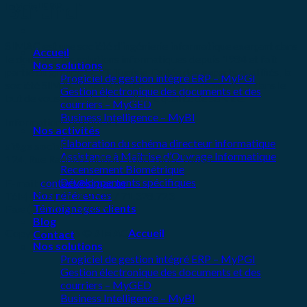
Burundi
SIMAC est une société d’ingénierie informatique exerçant dans
Accueil
le domaine des solutions informatiques depuis 1984 et fait
Nos solutions
partie du groupe SCET Tunisie. Dotée des experts qualifiés, la
Progiciel de gestion intégré ERP – MyPGI
société SIMAC vous offre des services personnalisés dans le
Gestion électronique des documents et des
but de vous apporter la meilleure qualité de service.
courriers – MyGED
Business Intelligence – MyBI
Informations de contact
Nos activités
Élaboration du schéma directeur informatique
siège social
Assistance à Maîtrise d’Ouvrage Informatique
124, Rue Radhia Haddad, 1000 Tunis, Tunisie
Recensement Biométrique
Développements spécifiques
E-mail:
contact@simac.tn
Nos références
Tél: (+216) 71.329.616 / 71.328.723
Témoignages clients
Fax: (+216) 71.328.593
Blog
Copyright 2026 ©
SIMAC
Accueil
Contact
Nos solutions
Progiciel de gestion intégré ERP – MyPGI
Gestion électronique des documents et des
courriers – MyGED
Business Intelligence – MyBI