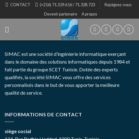
Skip
CONTACT
(+216) 71.329.616 / 71.328.723
Rejoignez-nous
to
Devenir partenaire
A propos
content
SIMAC est une société d’ingénierie informatique exerçant
dans le domaine des solutions informatiques depuis 1984 et
fait partie du groupe SCET Tunisie. Dotée des experts
qualifiés, la société SIMAC vous offre des services
personnalisés dans le but de vous apporter la meilleure
qualité de service.
INFORMATIONS DE CONTACT
siège social
124, Rue Radhia Haddad, 1000 Tunis, Tunisie