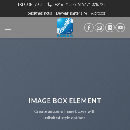
Skip
CONTACT
(+216) 71.329.616 / 71.328.723
to
Rejoignez-nous
Devenir partenaire
A propos
content
IMAGE BOX ELEMENT
Create amazing image boxes with
unlimited style options.