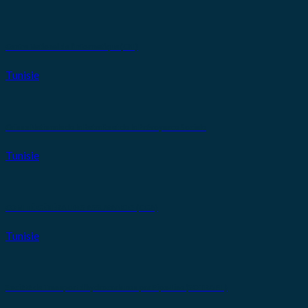
Centre National de l’Informatique (CNI)
Tunisie
Caisse Nationale de la Retraite et de la Prévoyance Sociale
Tunisie
COMITÉ GÉNÉRAL DES ASSURANCES (CGA)
Tunisie
Société de Transport d’hydrocarbures par Pipe-Line (SOTRAPIL)