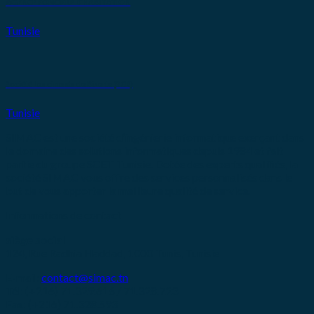
AGENCE FONCIÈRE D’HABITATION
Tunisie
Société Les ciments de Bizerte (SCB)
Tunisie
SIMAC est une société d’ingénierie informatique exerçant dans
le domaine des solutions informatiques depuis 1984 et fait
partie du groupe SCET Tunisie. Dotée des experts qualifiés, la
société SIMAC vous offre des services personnalisés dans le
but de vous apporter la meilleure qualité de service.
Informations de contact
siège social
124, Rue Radhia Haddad, 1000 Tunis, Tunisie
E-mail:
contact@simac.tn
Tél: (+216) 71.329.616 / 71.328.723
Fax: (+216) 71.328.593