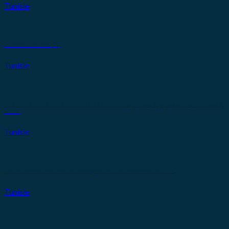
Tunisie
Cité des Sciences (CS)
Tunisie
SOCIÉTÉ RÉGIONALE DE TRANSPORT DE Bizerte, Gabes, Beja, Kasserine, Jendouba &
Gafsa
Tunisie
Centre International des Technologies de l’Environnement de Tunis
Tunisie