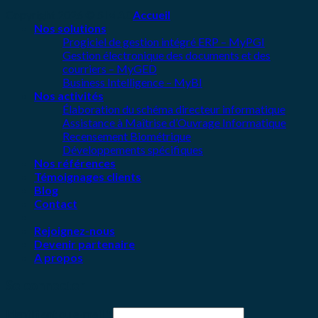
Copyright 2026 ©
SIMAC
Accueil
Nos solutions
Progiciel de gestion intégré ERP – MyPGI
Gestion électronique des documents et des
courriers – MyGED
Business Intelligence – MyBI
Nos activités
Élaboration du schéma directeur informatique
Assistance à Maîtrise d’Ouvrage Informatique
Recensement Biométrique
Développements spécifiques
Nos références
Témoignages clients
Blog
Contact
Rejoignez-nous
Devenir partenaire
A propos
Se connecter
Identifiant ou e-mail
*