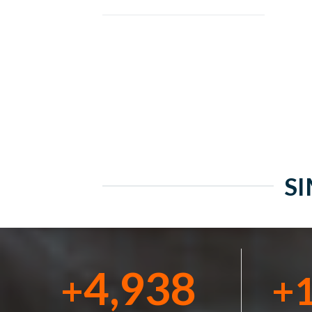
S
5,000
+
+