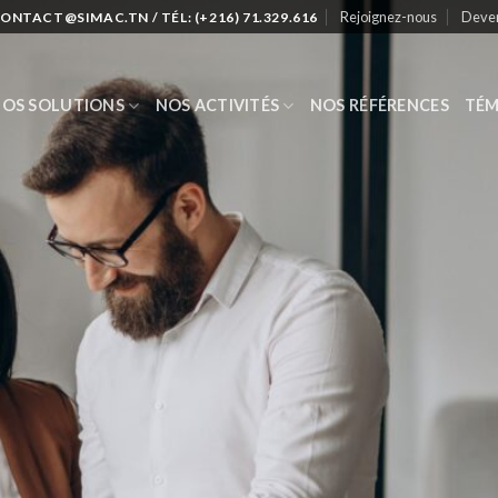
Rejoignez-nous
Deven
CONTACT@SIMAC.TN / TÉL: (+216) 71.329.616
OS SOLUTIONS
NOS ACTIVITÉS
NOS RÉFÉRENCES
TÉM