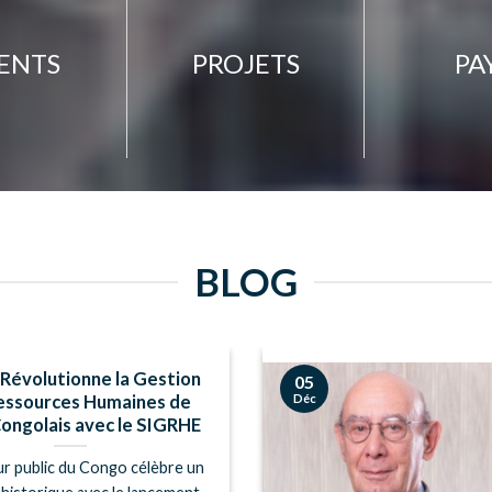
IENTS
PROJETS
PA
BLOG
Révolutionne la Gestion
05
Déc
essources Humaines de
Congolais avec le SIGRHE
ur public du Congo célèbre un