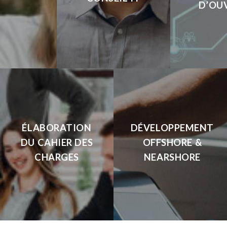
D’OU
ÉLABORATION
DÉVELOPPEMENT
DU CAHIER DES
OFFSHORE &
CHARGES
NEARSHORE