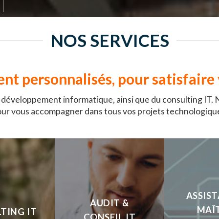
NOS SERVICES
nt personnalisés, pour satisfaire
du développement informatique, ainsi que du consulting IT
ur vous accompagner dans tous vos projets technologiqu
ASSIST
AUDIT &
MAÎT
TING IT
CONSEIL IT