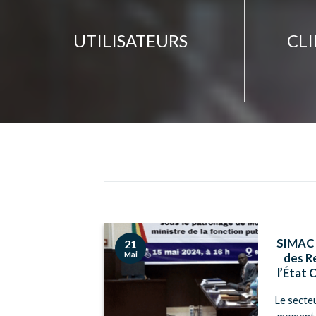
UTILISATEURS
CL
a Fonction
SIMAC 
21
Mai
vail et de
des R
urundi
l’État 
hef de mission
Le secte