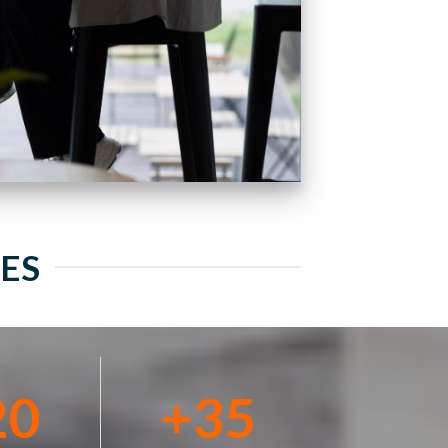
ES
20
+
35