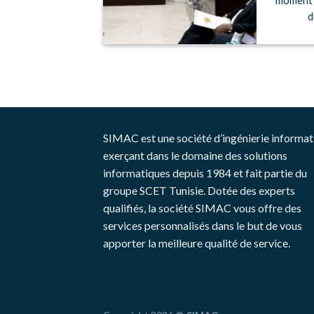
nt rendus au
moment h
nter [...]
d
SIMAC est une société d’ingénierie informat
exerçant dans le domaine des solutions
informatiques depuis 1984 et fait partie du
groupe SCET Tunisie. Dotée des experts
qualifiés, la société SIMAC vous offre des
services personnalisés dans le but de vous
apporter la meilleure qualité de service.