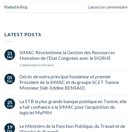
Posted in
Blog
Laissez un commentaire
LATEST POSTS
SIMAC Révolutionne la Gestion des Ressources
21
Mai
Humaines de l’État Congolais avec le SIGRHE
sur
Commentaires fermés
SIMAC
Révolutionne
Décès de notre principal fondateur et premier
05
la
Déc
Président de la SIMAC et du groupe SCET Tunisie
Gestion
Monsieur Slah-Eddine BENSAID.
des
Ressources
Humaines
La STB la plus grande banque publique en Tunisie, elle
25
de
Oct
a fait confiance à la SIMAC pour l’acquisition du
l’État
logiciel MyPRH
Congolais
avec
le
Le Ministère de la Fonction Publique, du Travail et de
19
SIGRHE
Fév
l’Emploi du Burundi