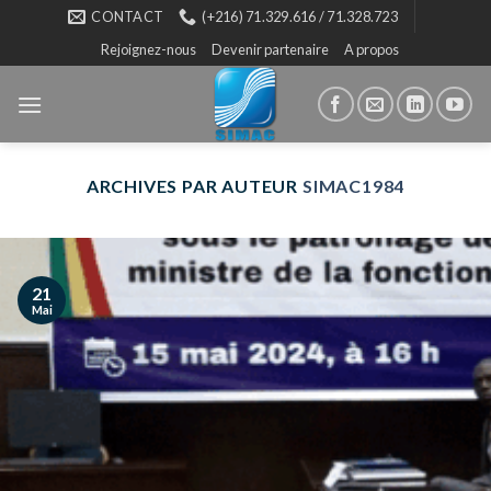
Skip
CONTACT
(+216) 71.329.616 / 71.328.723
to
Rejoignez-nous
Devenir partenaire
A propos
content
ARCHIVES PAR AUTEUR
SIMAC1984
21
Mai