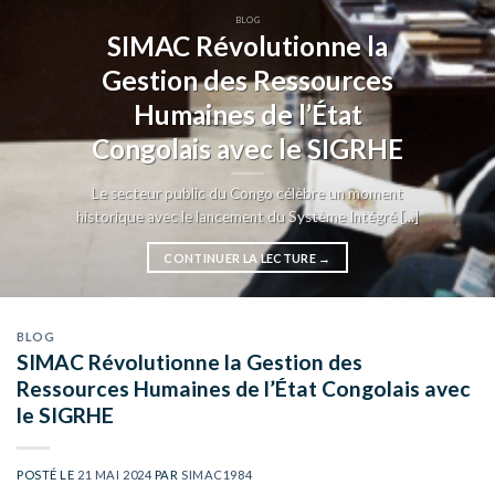
BLOG
SIMAC Révolutionne la
Gestion des Ressources
Humaines de l’État
Congolais avec le SIGRHE
Le secteur public du Congo célèbre un moment
historique avec le lancement du Système Intégré [...]
CONTINUER LA LECTURE
→
BLOG
SIMAC Révolutionne la Gestion des
Ressources Humaines de l’État Congolais avec
le SIGRHE
POSTÉ LE
21 MAI 2024
PAR
SIMAC1984